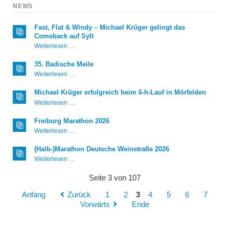
NEWS
Fast, Flat & Windy – Michael Krüger gelingt das
Comeback auf Sylt
Fast,
Weiterlesen …
Flat
&
35. Badische Meile
Windy
35.
Weiterlesen …
–
Badische
Michael
Meile
Krüger
Michael Krüger erfolgreich beim 6-h-Lauf in Mörfelden
gelingt
Michael
Weiterlesen …
das
Krüger
Comeback
erfolgreich
Freiburg Marathon 2026
auf
beim
Sylt
Freiburg
Weiterlesen …
6-
Marathon
h-
2026
Lauf
(Halb-)Marathon Deutsche Weinstraße 2026
in
(Halb-)Marathon
Weiterlesen …
Mörfelden
Deutsche
Weinstraße
Seite 3 von 107
2026
Anfang
Zurück
1
2
3
4
5
6
7
Vorwärts
Ende