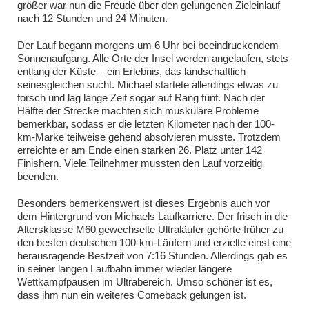
größer war nun die Freude über den gelungenen Zieleinlauf
nach 12 Stunden und 24 Minuten.
Der Lauf begann morgens um 6 Uhr bei beeindruckendem
Sonnenaufgang. Alle Orte der Insel werden angelaufen, stets
entlang der Küste – ein Erlebnis, das landschaftlich
seinesgleichen sucht. Michael startete allerdings etwas zu
forsch und lag lange Zeit sogar auf Rang fünf. Nach der
Hälfte der Strecke machten sich muskuläre Probleme
bemerkbar, sodass er die letzten Kilometer nach der 100-
km-Marke teilweise gehend absolvieren musste. Trotzdem
erreichte er am Ende einen starken 26. Platz unter 142
Finishern. Viele Teilnehmer mussten den Lauf vorzeitig
beenden.
Besonders bemerkenswert ist dieses Ergebnis auch vor
dem Hintergrund von Michaels Laufkarriere. Der frisch in die
Altersklasse M60 gewechselte Ultraläufer gehörte früher zu
den besten deutschen 100-km-Läufern und erzielte einst eine
herausragende Bestzeit von 7:16 Stunden. Allerdings gab es
in seiner langen Laufbahn immer wieder längere
Wettkampfpausen im Ultrabereich. Umso schöner ist es,
dass ihm nun ein weiteres Comeback gelungen ist.