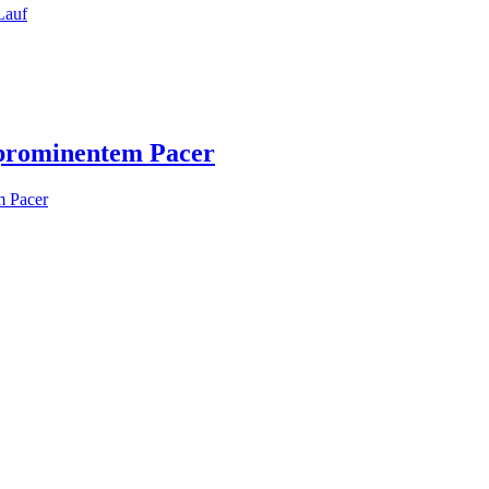
Lauf
t prominentem Pacer
m Pacer