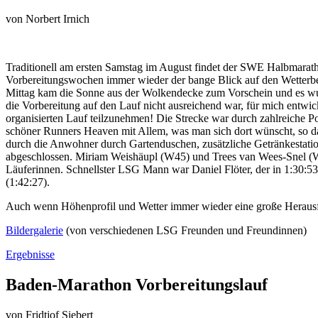
von
Norbert Irnich
Traditionell am ersten Samstag im August findet der SWE Halbmarathon
Vorbereitungswochen immer wieder der bange Blick auf den Wetterberic
Mittag kam die Sonne aus der Wolkendecke zum Vorschein und es wur
die Vorbereitung auf den Lauf nicht ausreichend war, für mich entwi
organisierten Lauf teilzunehmen! Die Strecke war durch zahlreiche Po
schöner Runners Heaven mit Allem, was man sich dort wünscht, so das
durch die Anwohner durch Gartenduschen, zusätzliche Getränkestati
abgeschlossen. Miriam Weishäupl (W45) und Trees van Wees-Snel (W75) 
Läuferinnen. Schnellster LSG Mann war Daniel Flöter, der in 1:30:53 
(1:42:27).
Auch wenn Höhenprofil und Wetter immer wieder eine große Herausfor
Bildergalerie
(von verschiedenen LSG Freunden und Freundinnen)
Ergebnisse
Baden-Marathon Vorbereitungslauf
von
Fridtjof Siebert