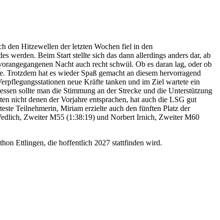
ch den Hitzewellen der letzten Wochen fiel in den
 werden. Beim Start stellte sich das dann allerdings anders dar, ab
vorangegangenen Nacht auch recht schwül. Ob es daran lag, oder ob
ahre. Trotzdem hat es wieder Spaß gemacht an diesem hervorragend
Verpflegungsstationen neue Kräfte tanken und im Ziel wartete ein
essen sollte man die Stimmung an der Strecke und die Unterstützung
n nicht denen der Vorjahre entsprachen, hat auch die LSG gut
este Teilnehmerin, Miriam erzielte auch den fünften Platz der
 Wedlich, Zweiter M55 (1:38:19) und Norbert Irnich, Zweiter M60
 Ettlingen, die hoffentlich 2027 stattfinden wird.