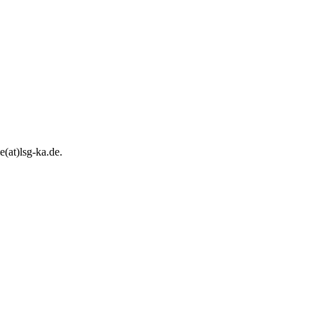
e(at)lsg-ka.de
.