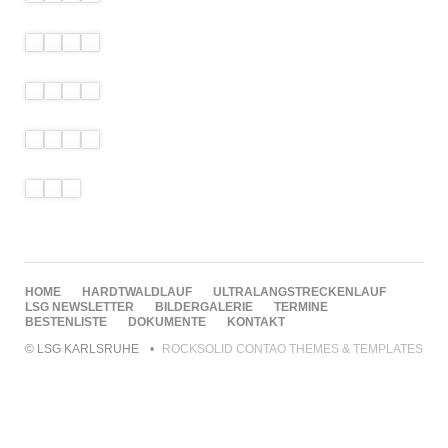
NAVIGATION
HOME
HARDTWALDLAUF
ULTRALANGSTRECKENLAUF
ÜBERSPRINGEN
LSG NEWSLETTER
BILDERGALERIE
TERMINE
BESTENLISTE
DOKUMENTE
KONTAKT
© LSG KARLSRUHE
ROCKSOLID CONTAO THEMES & TEMPLATES