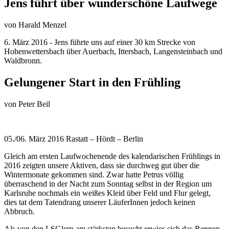
Jens führt über wunderschöne Laufwege
von
Harald Menzel
6. März 2016 - Jens führte uns auf einer 30 km Strecke von
Hohenwettersbach über Auerbach, Ittersbach, Langensteinbach und
Waldbronn.
Gelungener Start in den Frühling
von
Peter Beil
05./06. März 2016 Rastatt – Hördt – Berlin
Gleich am ersten Laufwochenende des kalendarischen Frühlings in
2016 zeigten unsere Aktiven, dass sie durchweg gut über die
Wintermonate gekommen sind. Zwar hatte Petrus völlig
überraschend in der Nacht zum Sonntag selbst in der Region um
Karlsruhe nochmals ein weißes Kleid über Feld und Flur gelegt,
dies tat dem Tatendrang unserer LäuferInnen jedoch keinen
Abbruch.
Als von den LSGlern am stärksten besucht erwies sich das Rennen