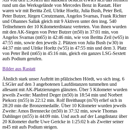
rund um das Werksgelände von Mercedes Benz in Rastatt. Hier
waren wir mit Beritta Zeil, Ulrike Hoeltz, Julia Bush, Peter Beil,
Peter Butzer, Jürgen Creutzmann, Angelos Svarnas, Frank Richter
und Ohannes Sallak gleich mit 9 Aktiven unter den insg. 540
Teilnehmern der 10 Kilometerdistanz vertreten. Von ihnen wurden
mit den AK-Siegen von Peter Butzer (m50) in 37:01 min, von
Angelos Svarnas (m65) in 42:46 min, wie von Beritta Zeil (w65) in
47:55 min, sowie den jeweils 2. Plätzen von Julia Bush (w30) in
44:37 min und Ulrike Hoeltz (w55) in 47:55 min und dem 3. Platz
von Peter Beil (m65) in 45:16 min, gleich ein ganzes LSG-Sextett
aufs Podium gerufen.
Bilder aus Rastatt
Ähnlich stark unser Auftritt im pfälzischen Hördt, wo sich insg. 6
LSGler auf den 3 angebotenen Laufdistanzen tummelten und
allesamt mit AK-Platzierungen glänzten. Über 5 Kilometer wurden
jeweils Zweite: Manfred Deger (m50) in 18:54 min und Norbert
Piekorz (m55) in 22:12 min. Rolf Breithaupt (m70) erlief sich in
28:20 min die Bronzemedaille. Über 10 Kilometer wurden jeweils
Zweite: Amos Brennecke (m50) in 37:32 min, sowie Thomas
Dahlinger (m55) in 44:09 min. Und auch auf der Langdistanz über
20 Kilometer durfte Uwe Gericke in 1:25:02 h als Zweiter seiner
m45 mit aufs Podium steigen.